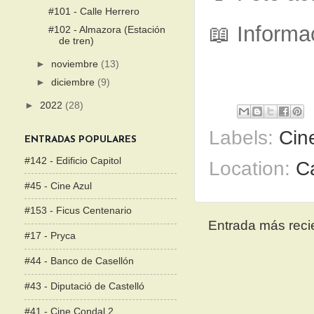
#101 - Calle Herrero
📖 Informa
#102 - Almazora (Estación
de tren)
►
noviembre
(13)
►
diciembre
(9)
►
2022
(28)
Labels:
Cin
ENTRADAS POPULARES
#142 - Edificio Capitol
Location:
Ca
#45 - Cine Azul
#153 - Ficus Centenario
Entrada más reci
#17 - Pryca
#44 - Banco de Casellón
#43 - Diputació de Castelló
#41 - Cine Condal 2