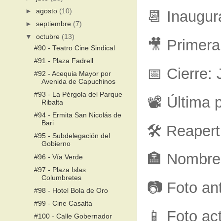
►
agosto
(10)
📆 Inaugur
►
septiembre
(7)
▼
octubre
(13)
🎥 Primera
#90 - Teatro Cine Sindical
#91 - Plaza Fadrell
📅 Cierre:
#92 - Acequia Mayor por
Avenida de Capuchinos
#93 - La Pérgola del Parque
📽 Última 
Ribalta
#94 - Ermita San Nicolás de
Bari
🛠 Reapert
#95 - Subdelegación del
Gobierno
🏣 Nombre 
#96 - Vía Verde
#97 - Plaza Islas
Columbretes
📷 Foto an
#98 - Hotel Bola de Oro
#99 - Cine Casalta
📱 Foto ac
#100 - Calle Gobernador