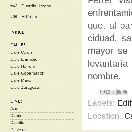
Ferrer vi
#42 - Guardia Urbana
enfrentam
#06 - El Pregó
que, al pa
ÍNDICE
ciduad, sa
CALLES
mayor se s
Calle Colón
Calle Enmedio
levantarí
Calle Herrero
nombre.
Calle Gobernador
Calle Mayor
Calle Zaragoza
Labels:
Edif
CINES
Azul
Location:
Ca
Capitol
Casalta
Castelar