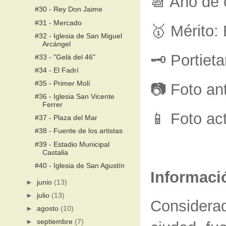
📆 Año de 
#30 - Rey Don Jaime
#31 - Mercado
🥇 Mérito:
#32 - Iglesia de San Miguel
Arcángel
🗝 Portieta
#33 - "Gelà del 46"
#34 - El Fadrí
#35 - Primer Molí
📷 Foto an
#36 - Iglesia San Vicente
Ferrer
📱 Foto ac
#37 - Plaza del Mar
#38 - Fuente de los artistas
#39 - Estadio Municipal
Castalia
#40 - Iglesia de San Agustín
Informaci
►
junio
(13)
►
julio
(13)
Considerad
►
agosto
(10)
►
septiembre
(7)