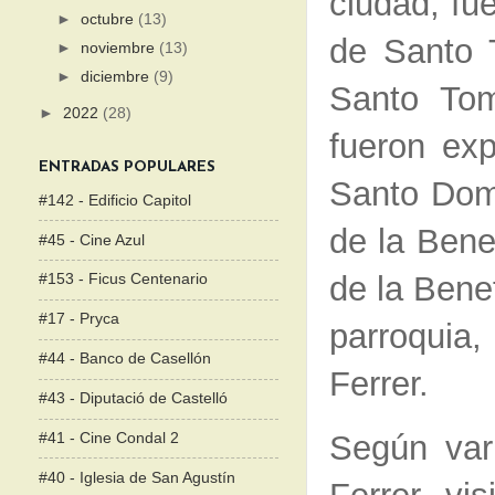
ciudad, fu
►
octubre
(13)
de Santo 
►
noviembre
(13)
►
diciembre
(9)
Santo Tom
►
2022
(28)
fueron ex
ENTRADAS POPULARES
Santo Domi
#142 - Edificio Capitol
de la Bene
#45 - Cine Azul
de la Bene
#153 - Ficus Centenario
#17 - Pryca
parroquia
#44 - Banco de Casellón
Ferrer.
#43 - Diputació de Castelló
Según vari
#41 - Cine Condal 2
#40 - Iglesia de San Agustín