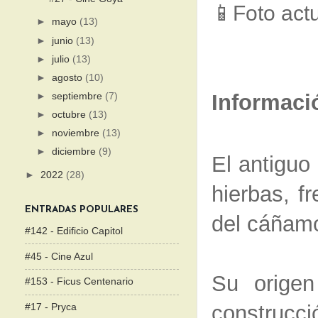
📱Foto act
►
mayo
(13)
.
►
junio
(13)
►
julio
(13)
►
agosto
(10)
Informaci
►
septiembre
(7)
►
octubre
(13)
►
noviembre
(13)
►
diciembre
(9)
El antiguo
►
2022
(28)
hierbas, f
ENTRADAS POPULARES
del cáñamo,
#142 - Edificio Capitol
#45 - Cine Azul
Su origen
#153 - Ficus Centenario
construcc
#17 - Pryca