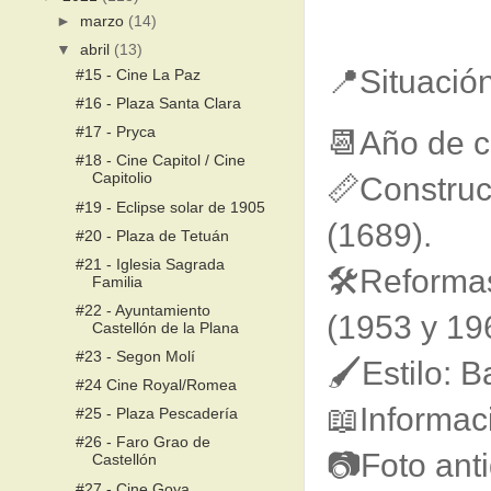
►
marzo
(14)
▼
abril
(13)
📍Situació
#15 - Cine La Paz
#16 - Plaza Santa Clara
#17 - Pryca
📆Año de c
#18 - Cine Capitol / Cine
Capitolio
📏Construc
#19 - Eclipse solar de 1905
(1689).
#20 - Plaza de Tetuán
#21 - Iglesia Sagrada
🛠Reformas
Familia
#22 - Ayuntamiento
(1953 y 19
Castellón de la Plana
#23 - Segon Molí
🖌Estilo: B
#24 Cine Royal/Romea
📖Informac
#25 - Plaza Pescadería
#26 - Faro Grao de
📷Foto ant
Castellón
#27 - Cine Goya