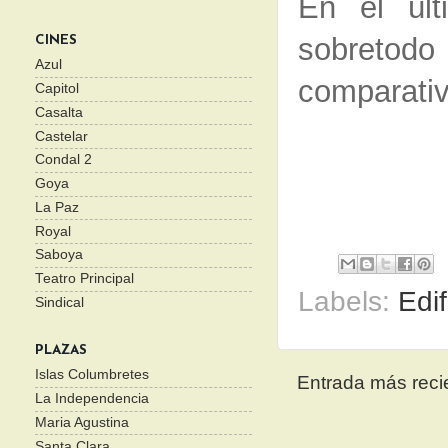
En el últ
sobretod
CINES
Azul
comparativa
Capitol
Casalta
Castelar
Condal 2
Goya
La Paz
Royal
Saboya
Teatro Principal
Labels:
Edif
Sindical
PLAZAS
Islas Columbretes
Entrada más reci
La Independencia
Maria Agustina
Santa Clara